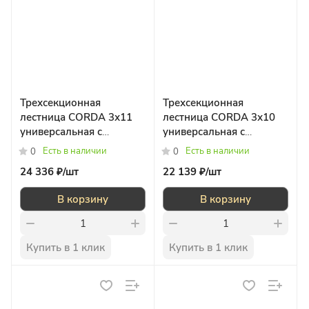
Трехсекционная
Трехсекционная
лестница CORDA 3х11
лестница CORDA 3х10
универсальная с
универсальная с
допфункцией
допфункцией
Есть в наличии
Есть в наличии
0
0
24 336 ₽/
шт
22 139 ₽/
шт
В корзину
В корзину
Купить в 1 клик
Купить в 1 клик