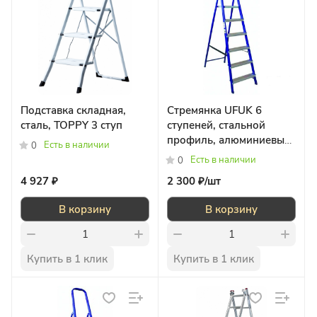
Подставка складная,
Стремянка UFUK 6
сталь, TOPPY 3 ступ
ступеней, стальной
профиль, алюминиевые
Есть в наличии
0
ступени
Есть в наличии
0
4 927 ₽
2 300 ₽/
шт
В корзину
В корзину
Купить в 1 клик
Купить в 1 клик