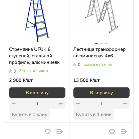
Стремянка UFUK 8
Лестница трансформер
ступеней, стальной
алюминиевая 4х6
профиль, алюминиевые
Есть в наличии
0
ступени
Есть в наличии
0
2 900 ₽/
шт
13 500 ₽/
шт
В корзину
В корзину
Купить в 1 клик
Купить в 1 клик