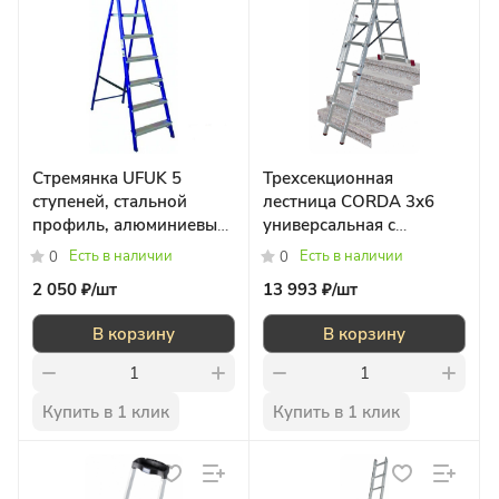
Стремянка UFUK 5
Трехсекционная
ступеней, стальной
лестница CORDA 3х6
профиль, алюминиевые
универсальная с
ступени
допфункцией
Есть в наличии
Есть в наличии
0
0
2 050 ₽/
шт
13 993 ₽/
шт
В корзину
В корзину
Купить в 1 клик
Купить в 1 клик