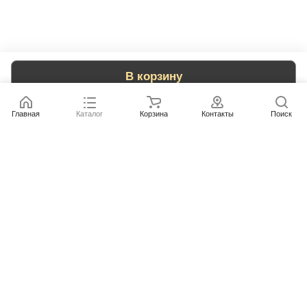
В корзину
Главная
Каталог
Корзина
Контакты
Поиск
Каталог
Бренды
Условия оплаты
Условия доставки
Контакты
+78007773529
info@rempazl.ru