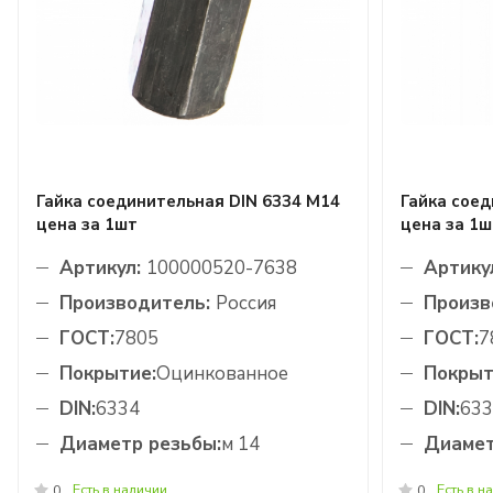
Гайка соединительная DIN 6334 М14
Гайка соед
цена за 1шт
цена за 1ш
Артикул:
100000520-7638
Артику
Производитель:
Россия
Произв
ГОСТ:
7805
ГОСТ:
7
Покрытие:
Оцинкованное
Покрыт
DIN:
6334
DIN:
633
Диаметр резьбы:
м 14
Диамет
Есть в наличии
Есть в н
0
0