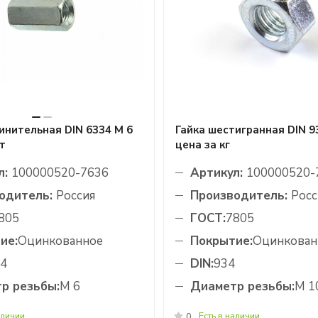
инительная DIN 6334 М 6
Гайка шестигранная DIN 9
т
цена за кг
л:
100000520-7636
Артикул:
100000520-
одитель:
Россия
Производитель:
Росс
805
ГОСТ:
7805
ие:
Оцинкованное
Покрытие:
Оцинкован
4
DIN:
934
р резьбы:
М 6
Диаметр резьбы:
М 1
аличии
Есть в наличии
0