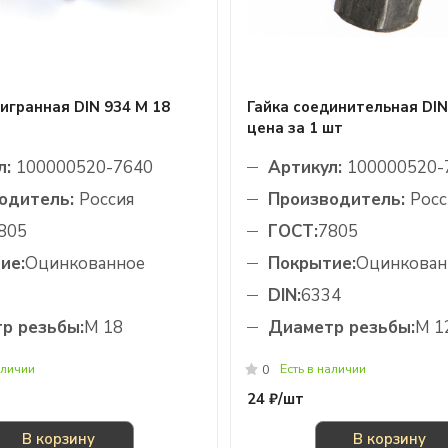
игранная DIN 934 М 18
Гайка соединительная DIN
цена за 1 шт
л:
100000520-7640
Артикул:
100000520-
одитель:
Россия
Производитель:
Росс
805
ГОСТ:
7805
ие:
Оцинкованное
Покрытие:
Оцинкован
DIN:
6334
р резьбы:
М 18
Диаметр резьбы:
М 1
аличии
Есть в наличии
0
24 ₽/
шт
В корзину
В корзину