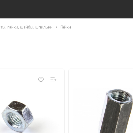
ты, гайки, шайбы, шпильки
Гайки