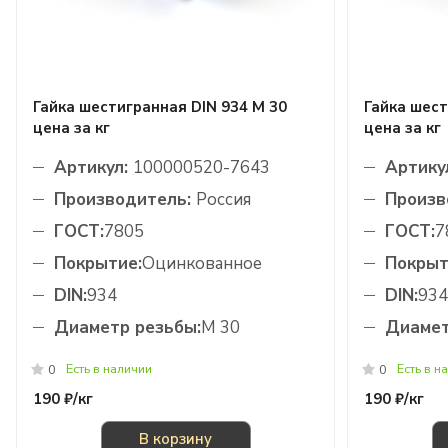
Гайка шестигранная DIN 934 М 30
Гайка шест
цена за кг
цена за кг
Артикул:
100000520-7643
Артику
Производитель:
Россия
Произв
ГОСТ:
7805
ГОСТ:
7
Покрытие:
Оцинкованное
Покрыт
DIN:
934
DIN:
934
Диаметр резьбы:
М 30
Диамет
Есть в наличии
Есть в н
0
0
190 ₽/
кг
190 ₽/
кг
В корзину