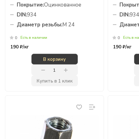
Покрытие:
Оцинкованное
Покрыт
DIN:
934
DIN:
934
Диаметр резьбы:
М 24
Диамет
Есть в наличии
Есть в н
0
0
190 ₽/
кг
190 ₽/
кг
В корзину
Купить в 1 клик