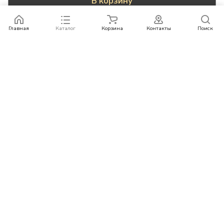
В корзину
Главная
Каталог
Корзина
Контакты
Поиск
Каталог
Бренды
Условия оплаты
Условия доставки
Контакты
+78007773529
info@rempazl.ru
г. Москва, ул. Пушкина 19
© 2026 rempazl.ru