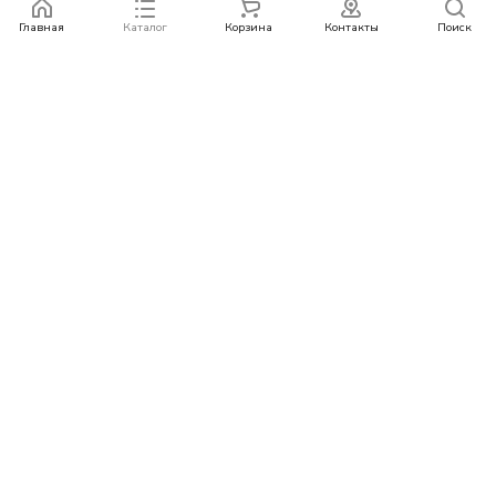
Главная
Каталог
Корзина
Контакты
Поиск
Каталог
Бренды
Условия оплаты
Условия доставки
Контакты
+78007773529
info@rempazl.ru
г. Москва, ул. Пушкина 19
© 2026 rempazl.ru
Конфиденциальность
Оферта