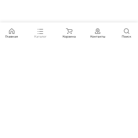
Главная
Каталог
Корзина
Контакты
Поиск
Каталог
Бренды
Условия оплаты
Условия доставки
Контакты
+78007773529
info@rempazl.ru
г. Москва, ул. Пушкина 19