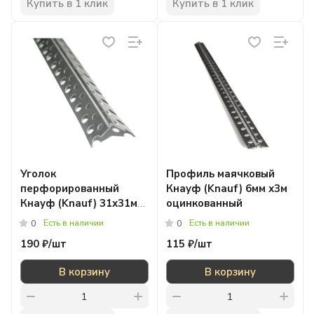
Купить в 1 клик
Купить в 1 клик
Уголок
Профиль маячковый
перфорированный
Кнауф (Knauf) 6мм х3м
Кнауф (Knauf) 31х31мм
оцинкованный
х3м оцинкованный
Есть в наличии
Есть в наличии
0
0
190 ₽/
шт
115 ₽/
шт
В корзину
В корзину