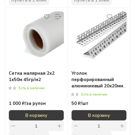
Сетка малярная 2х2
Уголок
1х50м 45гр/м2
перфорированный
алюминиевый 20х20мм
Есть в наличии
0
х3м
Есть в наличии
0
1 000 ₽/
за рулон
50 ₽/
шт
В корзину
В корзину