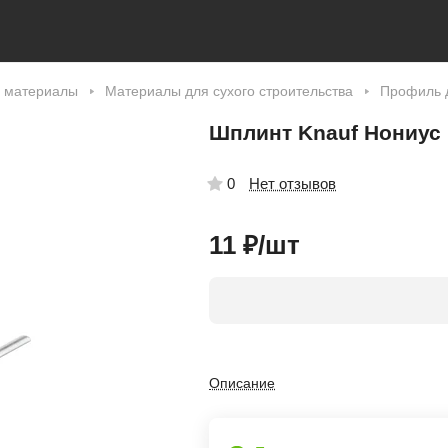
 материалы
Материалы для сухого строительства
Профиль д
Шплинт Knauf Нониус
Нет отзывов
0
11 ₽/
шт
Описание