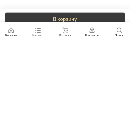
В корзину
Главная
Каталог
Корзина
Контакты
Поиск
Каталог
Бренды
Условия оплаты
Условия доставки
Контакты
+78007773529
info@rempazl.ru
г. Москва, ул. Пушкина 19