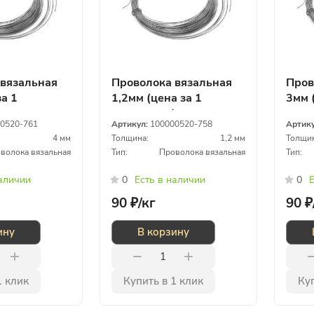
 вязальная
Проволока вязальная
Пров
за 1
1,2мм (цена за 1
3мм 
)
килограмм)
кило
0520-761
Артикул:
100000520-758
Артик
4 мм
Толщина:
1,2 мм
Толщин
волока вязальная
Тип:
Проволока вязальная
Тип:
наличии
0
Есть в наличии
0
Е
90 ₽/
кг
90 ₽
ину
В корзину
1 клик
Купить в 1 клик
Куп