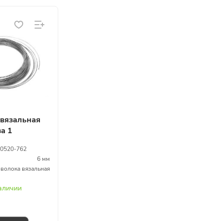
 вязальная
за 1
)
0520-762
6 мм
волока вязальная
наличии