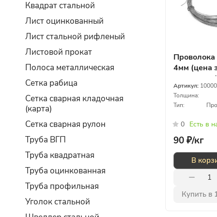
Квадрат стальной
Лист оцинкованный
Лист стальной рифленый
Листовой прокат
Проволока
Полоса металлическая
4мм (цена 
килограмм
Сетка рабица
Артикул:
10000
Толщина:
Сетка сварная кладочная
Тип:
Про
(карта)
Сетка сварная рулон
0
Есть в 
90 ₽/
кг
Труба ВГП
Труба квадратная
В корз
Труба оцинкованная
Труба профильная
Купить в 
Уголок стальной