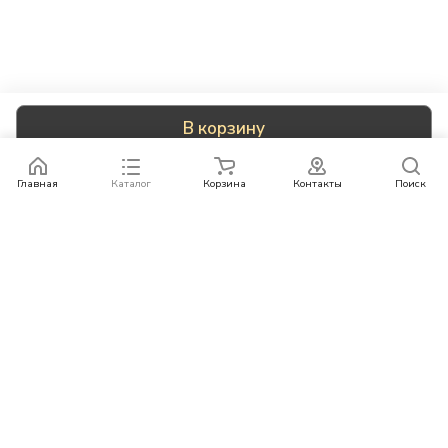
В корзину
Главная
Каталог
Корзина
Контакты
Поиск
Каталог
Бренды
Условия оплаты
Условия доставки
Контакты
+78007773529
info@rempazl.ru