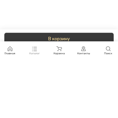
В корзину
Главная
Каталог
Корзина
Контакты
Поиск
Каталог
Бренды
Условия оплаты
Условия доставки
Контакты
+78007773529
info@rempazl.ru