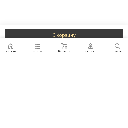
В корзину
Главная
Каталог
Корзина
Контакты
Поиск
Каталог
Бренды
Условия оплаты
Условия доставки
Контакты
+78007773529
info@rempazl.ru