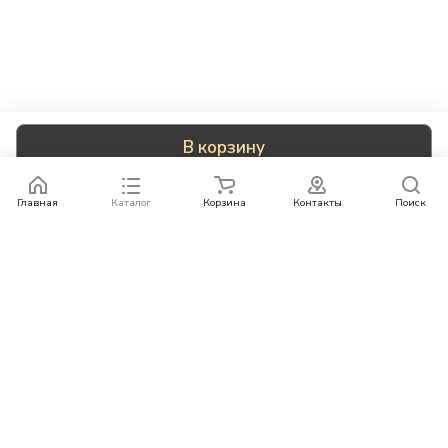
В корзину
Главная
Каталог
Корзина
Контакты
Поиск
Каталог
Бренды
Условия оплаты
Условия доставки
Контакты
+78007773529
info@rempazl.ru