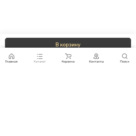
В корзину
Главная
Каталог
Корзина
Контакты
Поиск
Каталог
Бренды
Условия оплаты
Условия доставки
Контакты
+78007773529
info@rempazl.ru