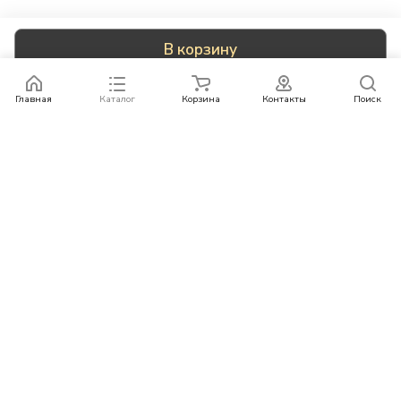
В корзину
Главная
Каталог
Корзина
Контакты
Поиск
Каталог
Бренды
Условия оплаты
Условия доставки
Контакты
+78007773529
info@rempazl.ru
г. Москва, ул. Пушкина 19