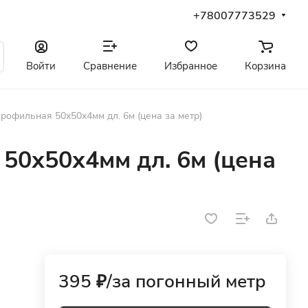
+78007773529
Войти
Сравнение
Избранное
Корзина
профильная 50х50х4мм дл. 6м (цена за метр)
50х50х4мм дл. 6м (цена
395 ₽/
за погонный метр