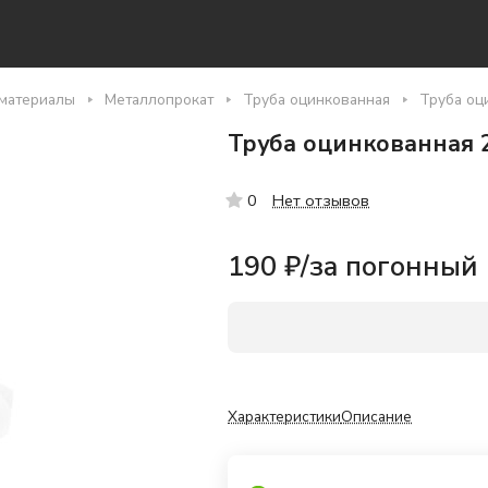
материалы
Металлопрокат
Труба оцинкованная
Труба оци
Труба оцинкованная 2
Нет отзывов
0
190 ₽/
за погонный
Характеристики
Описание