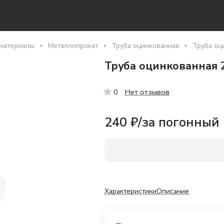
материалы
Металлопрокат
Труба оцинкованная
Труба оци
Труба оцинкованная 2
Нет отзывов
0
240 ₽/
за погонный
Характеристики
Описание