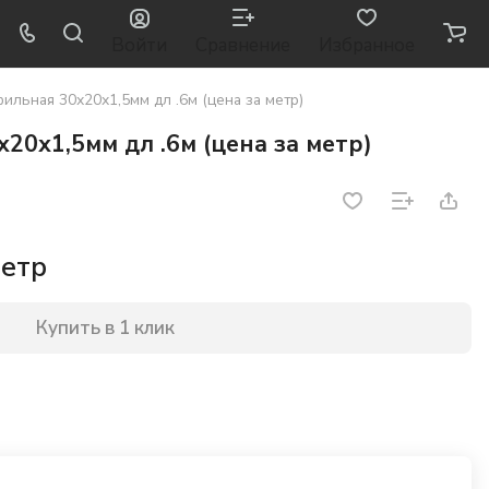
Войти
Сравнение
Избранное
ильная 30х20х1,5мм дл .6м (цена за метр)
20х1,5мм дл .6м (цена за метр)
метр
Купить в 1 клик