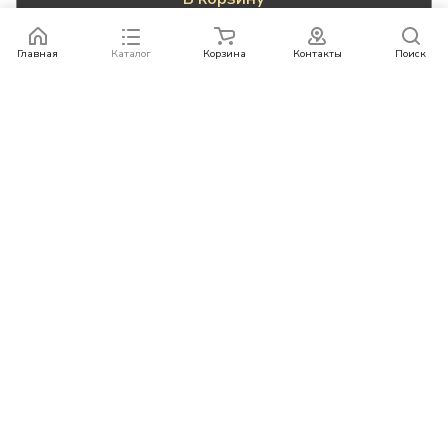
Главная
Каталог
Корзина
Контакты
Поиск
Каталог
Бренды
Условия оплаты
Условия доставки
Контакты
+78007773529
info@rempazl.ru
г. Москва, ул. Пушкина 19
© 2026 rempazl.ru