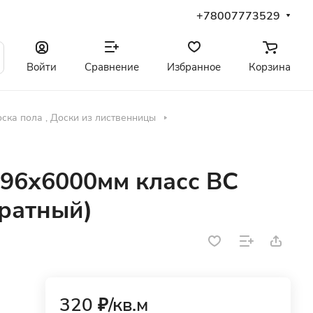
+78007773529
Войти
Сравнение
Избранное
Корзина
ска пола , Доски из лиственницы
х96х6000мм класс ВС
дратный)
320 ₽/
кв.м