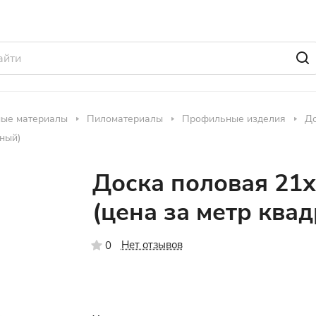
ные материалы
Пиломатериалы
Профильные изделия
До
ный)
Доска половая 21
(цена за метр ква
Нет отзывов
0