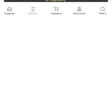
Главная
Каталог
Корзина
Контакты
Поиск
Каталог
Бренды
Условия оплаты
Условия доставки
Контакты
+78007773529
info@rempazl.ru
г. Москва, ул. Пушкина 19
© 2026 rempazl.ru