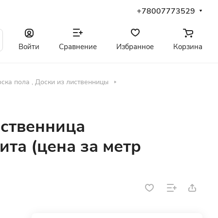
+78007773529
Войти
Сравнение
Избранное
Корзина
ска пола , Доски из лиственницы
иственница
та (цена за метр