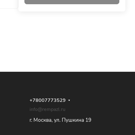
+78007773529
info@rempazl.ru
г. Москва, ул. Пушкина 19