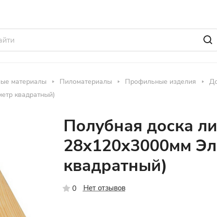
ные материалы
Пиломатериалы
Профильные изделия
До
метр квадратный)
Полубная доска л
28х120х3000мм Эли
квадратный)
Нет отзывов
0