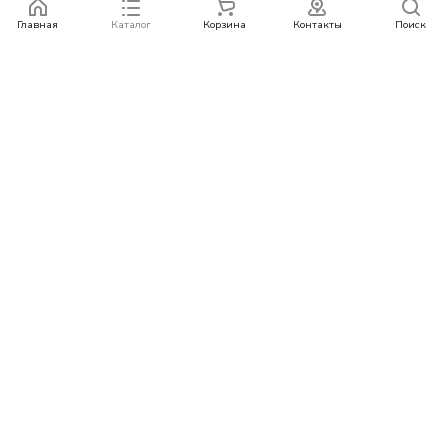
Главная
Каталог
Корзина
Контакты
Поиск
Каталог
Бренды
Условия оплаты
Условия доставки
Контакты
+78007773529
info@rempazl.ru
г. Москва, ул. Пушкина 19
© 2026 rempazl.ru
Конфиденциальность
Оферта