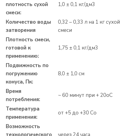
плотность сухой
1,0 ± 0,1 кг/дм
3
смеси:
Количество воды
0,32 – 0,33 л на 1 кг сухой
затворения
смеси
Плотность смеси,
готовой к
1,75 ± 0,1 кг/дм
3
применению:
Подвижность по
погружению
8,0 ± 1,0 см
конуса, П
к
:
Время
~ 60 минут при + 20
o
С
потребления:
Температура
от +5 до +30 С
o
применения:
Возможность
технологического
через 24 часа