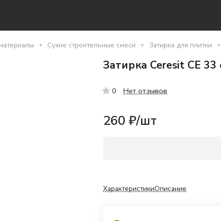
материалы
Сухие строительные смеси
Затирка для плитки
Затирка Ceresit СЕ 33
Нет отзывов
0
260 ₽/
шт
Характеристики
Описание