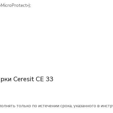
icroProtect»);
ки Ceresit CE 33
лнять только по истечении срока, указанного в инстр