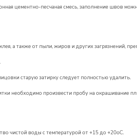
онная цементно-песчаная смесь, заполнение швов можн
я, а также от пыли, жиров и других загрязнений, пре
.
цовки старую затирку следует полностью удалить.
литки необходимо произвести пробу на окрашивание п
тво чистой воды с температурой от +15 до +20
o
C.