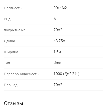
90гр/м2
Плотность
A
Вид
70м2
покрытие м²
43,75м
Длина
1,6м
Ширина
Изоспан
Тип
1000 г/(м2·24ч)
Паропроницаемость
70м2
Площадь
Отзывы