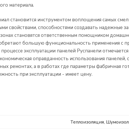
ого материала.
риал становится инструментом воплощения самых сме
ми свойствами, способностями создавать надежные за
 зонах становятся ответственным помощником домашне
и обретают большую функциональность применения с п
 процессе эксплуатации панелей Руспанели отмечаетс
кономическая оправданность использования панелей, о
 ремонтах, а в работах где параметры фабричная гото
ежность при эксплуатации - имеет цену.
Теплоизоляция, Шумоизо