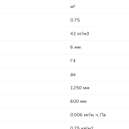
м²
0.75
42 кг/м3
6 мм
Г4
да
1250 мм
600 мм
0.006 мг/м, ч, Па
0,75 кв/м2