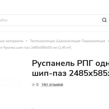
ные материалы
Теплоизоляция Шумоизоляция Пароизоляция
 Кромка шип-паз 2485х585х50 мм (1,45 м²)
Руспанель РПГ од
шип-паз 2485х585х
Нет отзывов
0