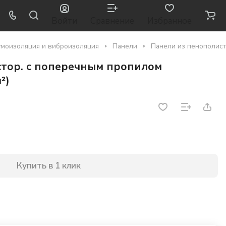
Войти
Сравнение
Избранное
моизоляция и виброизоляция
Панели
Панели из пенополис
стор. с поперечным пропилом
²)
Купить в 1 клик