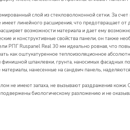
рмированный слой из стекловолоконной сетки. За сче
е имеет линейного расширения, что предотвращает от
 расширяет возможности материала и дает ему возможн
ские и конструктивные свойства панели, он также не
и РПГ Ruspanel Real 30 мм идеально ровная, что пов
вать как оштукатуренное теплоизоляционное абсолютн
финишной шпаклевки, грунта, наносимых фасадных покр
е материалы, нанесенные на сандвич панель, наделяютс
лом не имеют запаха, не вызывают раздражения кожи. 
подвержены биологическому разложению и не оказыва