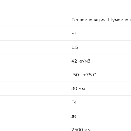
Теплоизоляция, Шумоизо
м²
1.5
42 кг/м3
-50 - +75 C
30 мм
Г4
да
2500 мм