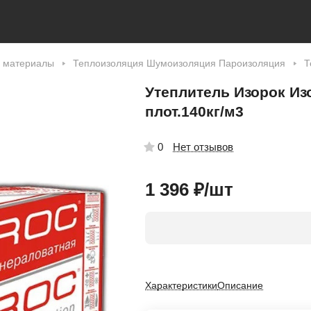
 материалы
Теплоизоляция Шумоизоляция Пароизоляция
Т
Утеплитель Изорок Изо
плот.140кг/м3
Нет отзывов
0
1 396 ₽/
шт
Характеристики
Описание