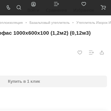
Войти
Сравнение
Избранное
еплоизоляция
Базальтовый утеплитель
Утеплитель Изорок И
фас 1000х600х100 (1,2м2) (0,12м3)
Купить в 1 клик