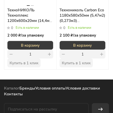
ТехноНИКОЛЬ
Технониколь Carbon Eco
Техноплекс
1180х580х50мм (5,47м2)
1200х600х20мм (14,4м2)
(0,273м3)
(0,288м3)
Пенополистирол
Есть в наличии
Есть в наличии
0
0
2 000 ₽/
за упаковку
2 100 ₽/
за упаковку
В корзину
В корзину
Купить в 1 клик
Купить в 1 клик
Каталог
Бренды
Условия оплаты
Условия доставки
Контакты