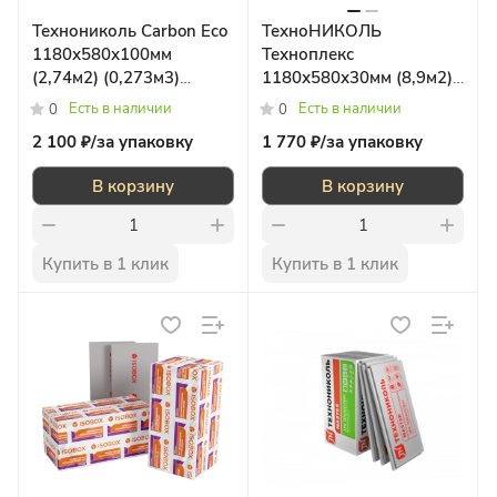
Технониколь Carbon Eco
ТехноНИКОЛЬ
1180х580х100мм
Техноплекс
(2,74м2) (0,273м3)
1180х580х30мм (8,9м2)
Пенополистирол
(0,267м3)
Есть в наличии
Есть в наличии
0
0
2 100 ₽/
за упаковку
1 770 ₽/
за упаковку
В корзину
В корзину
Купить в 1 клик
Купить в 1 клик