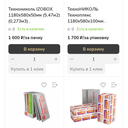
Технониколь IZOBOX
ТехноНИКОЛЬ
1180х580х50мм (5.47м2)
Техноплекс
(0,273м3)
1180х580х100мм
пенополистироль
(2,74м2) (0,273м3)
Есть в наличии
Есть в наличии
0
0
1 600 ₽/
за пачку
1 700 ₽/
за упаковку
В корзину
В корзину
Купить в 1 клик
Купить в 1 клик