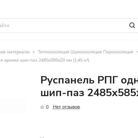
ные материалы
Теплоизоляция Шумоизоляция Пароизоляция
 кромка шип-паз 2485х585х20 мм (1,45 м²)
Руспанель РПГ од
шип-паз 2485х585х
Нет отзывов
0