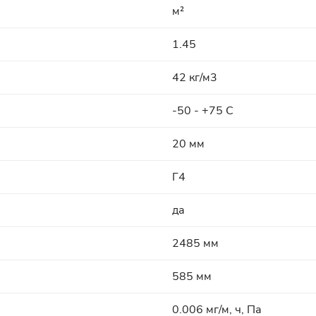
м²
1.45
42 кг/м3
-50 - +75 C
20 мм
Г4
да
2485 мм
585 мм
0.006 мг/м, ч, Па