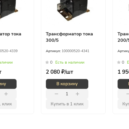
атор тока
Трансформатор тока
Тран
300/5
200/
0520-4339
Артикул:
100000520-4341
Артик
наличии
0
Есть в наличии
0
Е
т
2 080 ₽/
шт
1 95
ину
В корзину
1 клик
Купить в 1 клик
Куп