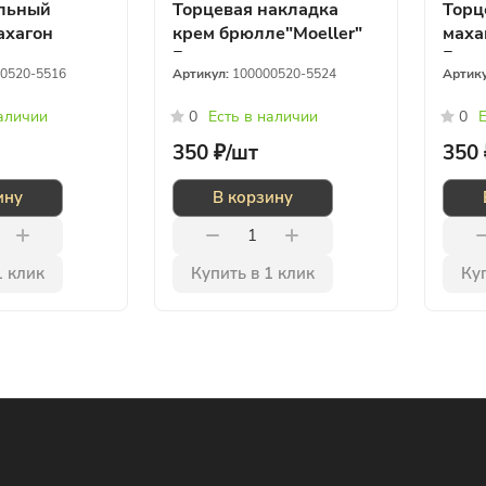
льный
Торцевая накладка
Торц
ахагон
крем брюлле"Moeller"
маха
Германия
Германия
Герм
0520-5516
Артикул:
100000520-5524
Артик
наличии
0
Есть в наличии
0
Е
350 ₽/
шт
350 
ину
В корзину
1 клик
Купить в 1 клик
Куп