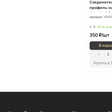
Соедините
профиль м
"Moeller" 
Артикул:
10000
0
Есть в 
350 ₽/
шт
В корз
Купить в 