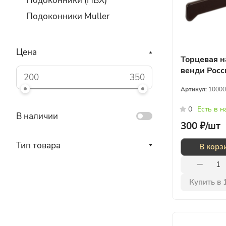
Подоконники (ПВХ)
Подоконники Muller
Цена
Торцевая н
венди Росс
Артикул:
10000
0
Есть в 
В наличии
300 ₽/
шт
Тип товара
В корз
Купить в 