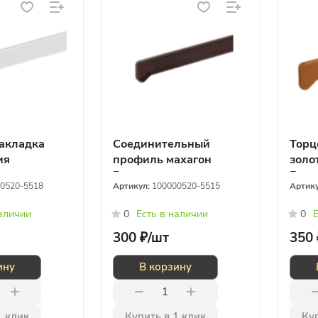
акладка
Соединительный
Торц
ия
профиль махагон
золо
Россия
Герм
0520-5518
Артикул:
100000520-5515
Артик
наличии
0
Есть в наличии
0
Е
300 ₽/
шт
350 
ину
В корзину
1 клик
Купить в 1 клик
Куп