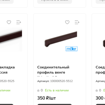
акладка
Соединительный
Соед
ссия
профиль венге
проф
"Moeller" Германия
0520-5525
Артикул:
100000520-5512
Артик
наличии
0
Есть в наличии
0
Е
350 ₽/
шт
300 