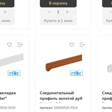
ину
В корзину
1 клик
Купить в 1 клик
Куп
акладка
Соединительный
Соед
ler"
профиль золотой дуб
проф
"Moeller" Германия
Росс
0520-5519
Артикул:
100000520-5514
Артик