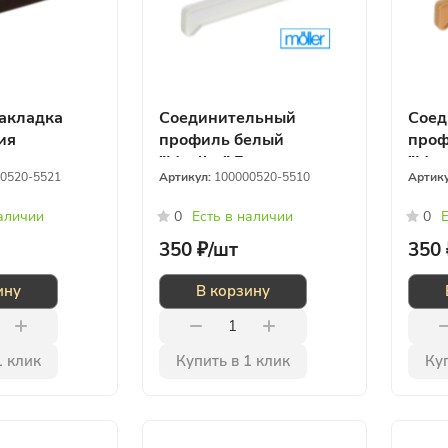
акладка
Соединительный
Соед
ия
профиль белый
проф
"Moeller" Германия
"Moe
0520-5521
Артикул:
100000520-5510
Артик
наличии
0
Есть в наличии
0
Е
350 ₽/
шт
350 
ину
В корзину
1 клик
Купить в 1 клик
Куп