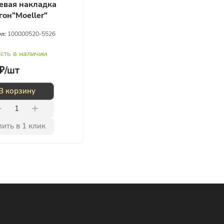
евая накладка
гон"Moeller"
ания
ул:
100000520-5526
сть в наличии
₽/
шт
В корзину
ить в 1 клик