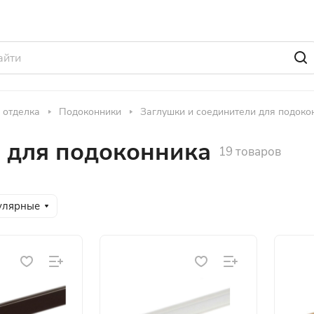
 отделка
Подоконники
Заглушки и соединители для подоко
 для подоконника
19 товаров
улярные