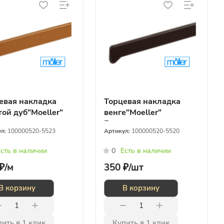
евая накладка
Торцевая накладка
той дуб"Moeller"
венге"Moeller"
ания
Германия
ул:
100000520-5523
Артикул:
100000520-5520
сть в наличии
0
Есть в наличии
₽/
м
350 ₽/
шт
В корзину
В корзину
ить в 1 клик
Купить в 1 клик