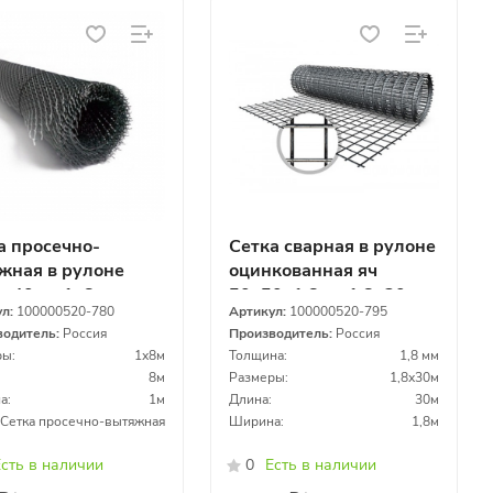
а просечно-
Сетка сварная в рулоне
жная в рулоне
оцинкованная яч
0х40мм 1х8м
50х50х1,8мм 1,8х30м
ул:
100000520-780
Артикул:
100000520-795
водитель:
Россия
Производитель:
Россия
ы:
1х8м
Толщина:
1,8 мм
8м
Размеры:
1,8х30м
а:
1м
Длина:
30м
Сетка просечно-вытяжная
Ширина:
1,8м
сть в наличии
0
Есть в наличии