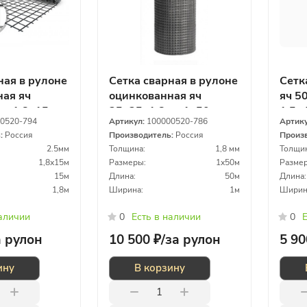
ная в рулоне
Сетка сварная в рулоне
Сетк
ая яч
оцинкованная яч
яч 5
мм 1,8х15м
25х25х1,8мм 1х50м
1,5х
0520-794
Артикул:
100000520-786
Артик
ь:
Россия
Производитель:
Россия
Произ
2.5мм
Толщина:
1,8 мм
Толщин
1,8х15м
Размеры:
1х50м
Размер
15м
Длина:
50м
Длина:
1,8м
Ширина:
1м
Ширин
наличии
0
Есть в наличии
0
Е
а рулон
10 500 ₽/
за рулон
5 90
ину
В корзину