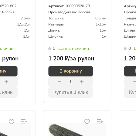
10х10х0,5мм 1х15м
12х1
0520-802
Артикул:
100000520-781
Артик
ь:
Россия
Производитель:
Россия
Произ
2.5мм
Толщина:
0,5 мм
Толщин
1,5х15м
Размеры:
1х15м
Размер
15м
Длина:
15м
Длина:
1,5м
Ширина:
1м
Ширин
наличии
0
Есть в наличии
0
Е
а рулон
1 200 ₽/
за рулон
1 20
ину
В корзину
1 клик
Купить в 1 клик
Куп