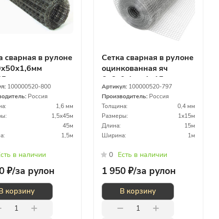
а сварная в рулоне
Сетка сварная в рулоне
0х50х1,6мм
оцинкованная яч
45м
6х6х0,4мм 1х15м
ул:
100000520-800
Артикул:
100000520-797
водитель:
Россия
Производитель:
Россия
а:
1,6 мм
Толщина:
0,4 мм
ы:
1,5х45м
Размеры:
1х15м
45м
Длина:
15м
а:
1,5м
Ширина:
1м
сть в наличии
0
Есть в наличии
0 ₽/
за рулон
1 950 ₽/
за рулон
В корзину
В корзину