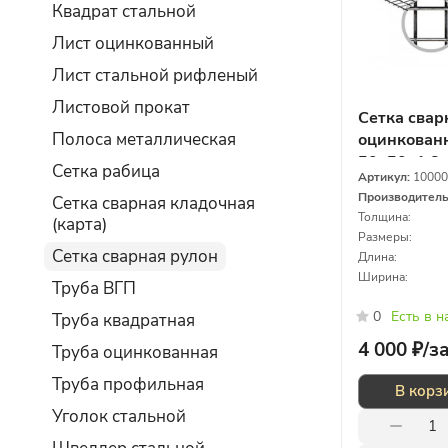
Квадрат стальной
Лист оцинкованный
Лист стальной рифленый
Листовой прокат
Сетка свар
Полоса металлическая
оцинкованн
50х50х1,8
Сетка рабица
Артикул:
10000
Производител
Сетка сварная кладочная
Толщина:
(карта)
Размеры:
Сетка сварная рулон
Длина:
Ширина:
Труба ВГП
0
Есть в 
Труба квадратная
4 000 ₽/
з
Труба оцинкованная
Труба профильная
В корз
Уголок стальной