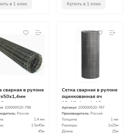
ить в 1 клик
Купить в 1 клик
а сварная в рулоне
Сетка сварная в рулоне
0х50х1,4мм
оцинкованная яч
45м
25х25х1мм 1х25м
ул:
100000520-798
Артикул:
100000520-787
водитель:
Россия
Производитель:
Россия
а:
1,4 мм
Толщина:
1 мм
ы:
1,5х45м
Размеры:
1х25м
45м
Длина:
25м