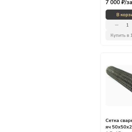
7 000 ₽/
з
В корз
Купить в 
Сетка свар
яч 50х50х2