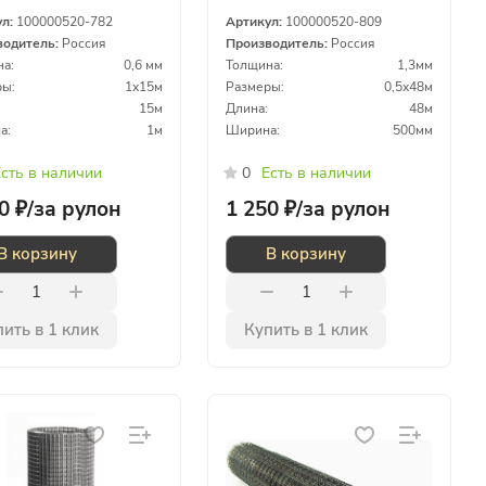
2х0,6мм 1х15м
50х60х1,3мм 0,50х48м
ул:
100000520-782
Артикул:
100000520-809
водитель:
Россия
Производитель:
Россия
а:
0,6 мм
Толщина:
1,3мм
ы:
1х15м
Размеры:
0,5х48м
15м
Длина:
48м
а:
1м
Ширина:
500мм
сть в наличии
0
Есть в наличии
0 ₽/
за рулон
1 250 ₽/
за рулон
В корзину
В корзину
ить в 1 клик
Купить в 1 клик