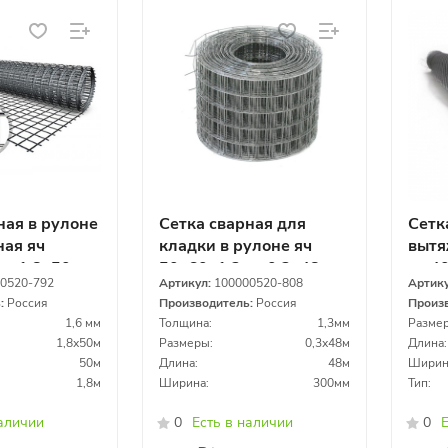
ная в рулоне
Сетка сварная для
Сетк
ая яч
кладки в рулоне яч
вытя
мм 1,8х50м
50х60х1,3мм 0,3х48м
яч.4
0520-792
Артикул:
100000520-808
Артик
ь:
Россия
Производитель:
Россия
Произ
1,6 мм
Толщина:
1,3мм
Размер
1,8х50м
Размеры:
0,3х48м
Длина:
50м
Длина:
48м
Ширин
1,8м
Ширина:
300мм
Тип:
наличии
0
Есть в наличии
0
Е