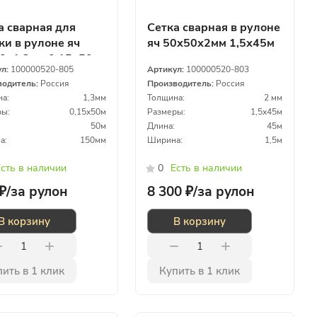
а сварная для
Сетка сварная в рулоне
ки в рулоне яч
яч 50х50х2мм 1,5х45м
0х1,3мм 0,15х50м
ул:
100000520-805
Артикул:
100000520-803
водитель:
Россия
Производитель:
Россия
а:
1,3мм
Толщина:
2 мм
ы:
0,15х50м
Размеры:
1,5х45м
50м
Длина:
45м
а:
150мм
Ширина:
1,5м
сть в наличии
0
Есть в наличии
₽/
за рулон
8 300 ₽/
за рулон
В корзину
В корзину
ить в 1 клик
Купить в 1 клик