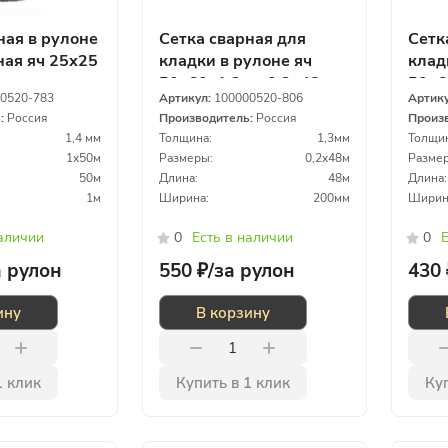
ная в рулоне
Сетка сварная для
Сетк
ая яч 25х25
кладки в рулоне яч
клад
0м
50х60х1,3мм 0,2х48м
50х6
0520-783
Артикул:
100000520-806
Артик
ь:
Россия
Производитель:
Россия
Произ
1,4 мм
Толщина:
1,3мм
Толщин
1х50м
Размеры:
0,2х48м
Размер
50м
Длина:
48м
Длина:
1м
Ширина:
200мм
Ширин
наличии
0
Есть в наличии
0
Е
а рулон
550 ₽/
за рулон
430 
ину
В корзину
1 клик
Купить в 1 клик
Куп