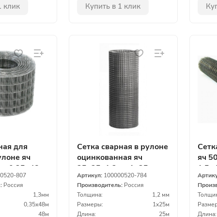
1 клик
Купить в 1 клик
Куп
ная для
Сетка сварная в рулоне
Сетк
улоне яч
оцинкованная яч
яч 5
мм 0,35х48м
25х25х1,2мм 1х25м
1,5х
0520-807
Артикул:
100000520-784
Артик
ь:
Россия
Производитель:
Россия
Произ
1,3мм
Толщина:
1,2 мм
Толщин
0,35х48м
Размеры:
1х25м
Размер
48м
Длина:
25м
Длина: