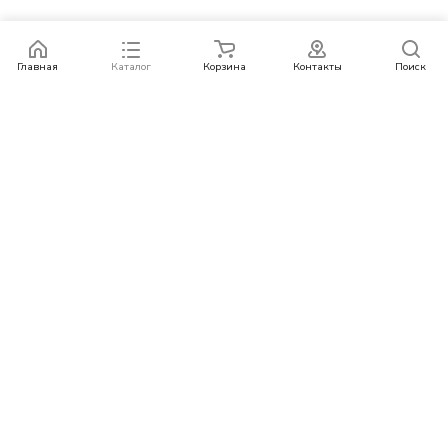
Главная
Каталог
Корзина
Контакты
Поиск
Каталог
Бренды
Условия оплаты
Условия доставки
Контакты
+78007773529
info@rempazl.ru
г. Москва, ул. Пушкина 19
© 2026 rempazl.ru