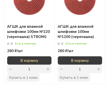
АГШК для влажной
АГШК для влажной
шлифовки 100мм №220
шлифовки 100мм
(черепашка) STRONG
№1200 (черепашка)
STRONG
Есть в наличии
Есть в наличии
0
0
260 ₽/
шт
260 ₽/
шт
В корзину
В корзину
Купить в 1 клик
Купить в 1 клик