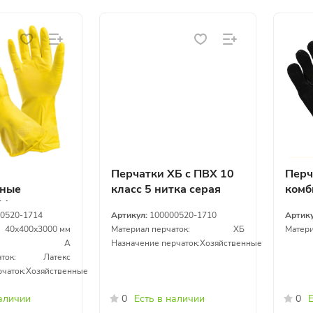
Перчатки ХБ с ПВХ 10
Перч
нные
класс 5 нитка серая
комб
 М
0520-1714
Артикул:
100000520-1710
Артик
40х400х3000 мм
Материал перчаток:
ХБ
Матери
A
Назначение перчаток:
Хозяйственные
ток:
Латекс
чаток:
Хозяйственные
наличии
0
Есть в наличии
0
Е