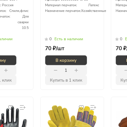
ь:
Россия
Материал перчаток:
Латекс
Матери
ток:
Спилк,флис
Назначение перчаток:
Хозяйственные
Назнач
чаток:
Для
сварки
10.5
наличии
0
Есть в наличии
0
Е
70 ₽/
шт
70 ₽
ину
В корзину
1 клик
Купить в 1 клик
Куп