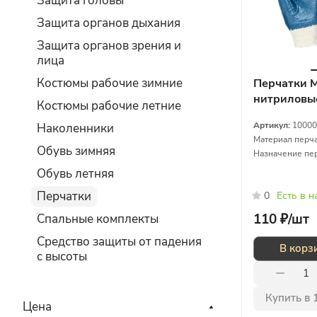
Защита головы
Защита органов дыхания
Защита органов зрения и
лица
Костюмы рабочие зимние
Перчатки 
нитриловы
Костюмы рабочие летние
Артикул:
10000
Наколенники
Материал перча
Обувь зимняя
Назначение пер
Обувь летняя
Перчатки
0
Есть в 
110 ₽/
шт
Спальные комплекты
Средство защиты от падения
В корз
с высоты
Купить в 
Цена