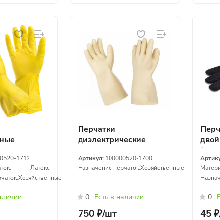
Перчатки
Перч
нные
диэлектрические
двой
S
(чер
0520-1712
Артикул:
100000520-1700
Артик
ток:
Латекс
Назначение перчаток:
Хозяйственные
Матери
чаток:
Хозяйственные
Назнач
наличии
0
Есть в наличии
0
Е
750 ₽/
шт
45 ₽