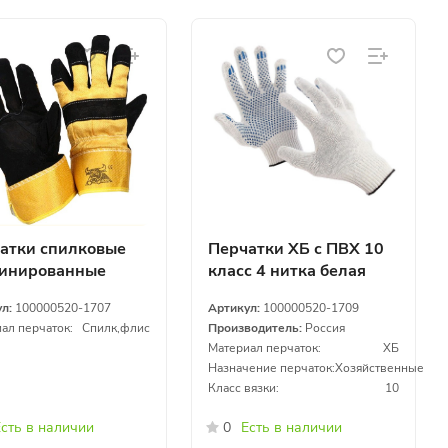
атки спилковые
Перчатки ХБ с ПВХ 10
инированные
класс 4 нитка белая
ул:
100000520-1707
Артикул:
100000520-1709
ал перчаток:
Спилк,флис
Производитель:
Россия
Материал перчаток:
ХБ
Назначение перчаток:
Хозяйственные
Класс вязки:
10
сть в наличии
0
Есть в наличии