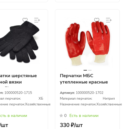
атки шерстяные
Перчатки МБС
ной вязки
утепленные красные
ный)
ул:
100000520-1715
Артикул:
100000520-1702
ал перчаток:
ХБ
Материал перчаток:
Нитрил
ение перчаток:
Хозяйственные
Назначение перчаток:
Хозяйственные
сть в наличии
0
Есть в наличии
/
шт
330 ₽/
шт