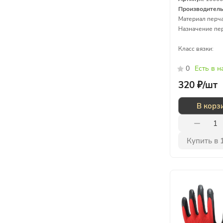
Производител
Материал перча
Назначение пер
Класс вязки:
0
Есть в 
320 ₽/
шт
В корз
Купить в 