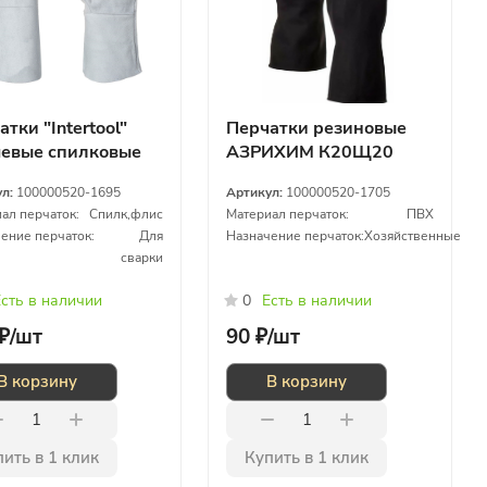
тки "Intertool"
Перчатки резиновые
евые спилковые
АЗРИХИМ К20Щ20
е
ул:
100000520-1695
Артикул:
100000520-1705
ал перчаток:
Спилк,флис
Материал перчаток:
ПВХ
ение перчаток:
Для
Назначение перчаток:
Хозяйственные
сварки
сть в наличии
0
Есть в наличии
₽/
шт
90 ₽/
шт
В корзину
В корзину
ить в 1 клик
Купить в 1 клик