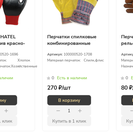
CHATEL
Перчатки спилковые
Перч
ив красно-
комбинированные
рель
утепленные
покр
0520-1696
Артикул:
100000520-1708
Артик
обли
ток:
Хлопок
Материал перчаток:
Спилк,флис
Матери
чаток:
Хозяйственные
Назнач
наличии
0
Есть в наличии
0
Е
270 ₽/
шт
80 ₽
ину
В корзину
1 клик
Купить в 1 клик
Куп