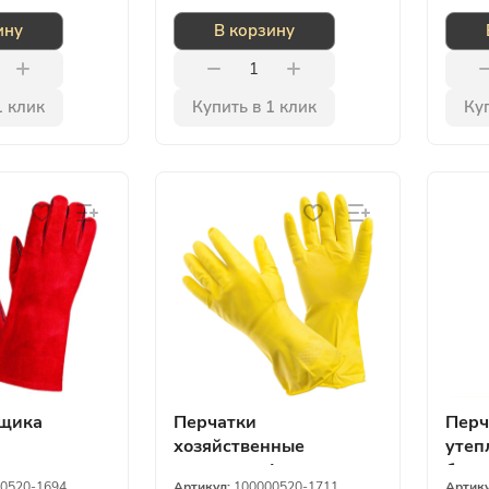
ину
В корзину
1 клик
Купить в 1 клик
Куп
рщика
Перчатки
Перч
хозяйственные
утеп
латексные L
брез
0520-1694
Артикул:
100000520-1711
Артик