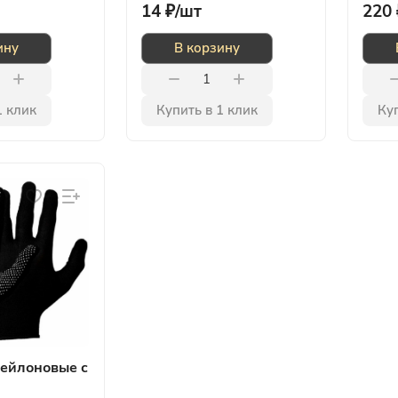
14 ₽/
шт
220 
ину
В корзину
1 клик
Купить в 1 клик
Куп
ейлоновые с