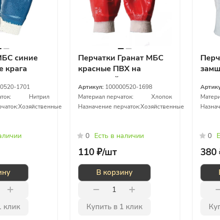
МБС синие
Перчатки Гранат МБС
Перча
е крага
красные ПВХ на
замш
хлопковой основе
серы
0520-1701
Артикул:
100000520-1698
Артик
ток:
Нитрил
Материал перчаток:
Хлопок
Матери
чаток:
Хозяйственные
Назначение перчаток:
Хозяйственные
Назнач
наличии
0
Есть в наличии
0
Е
110 ₽/
шт
380 
ину
В корзину
1 клик
Купить в 1 клик
Куп