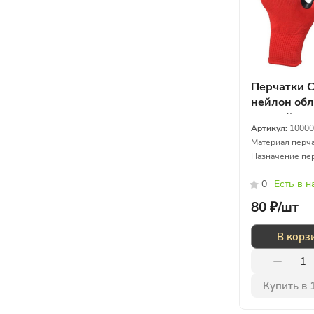
Перчатки 
нейлон обл
черный
Артикул:
10000
Материал перча
Назначение пер
0
Есть в 
80 ₽/
шт
В корз
Купить в 