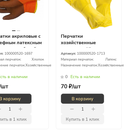
атки акриловые с
Перчатки
ефным латексным
хозяйственные
ытием глубокий
латексные XL
ул:
100000520-1697
Артикул:
100000520-1713
в
ал перчаток:
Хлопок
Материал перчаток:
Латекс
ение перчаток:
Хозяйственные
Назначение перчаток:
Хозяйственные
сть в наличии
0
Есть в наличии
/
шт
70 ₽/
шт
В корзину
В корзину
ить в 1 клик
Купить в 1 клик