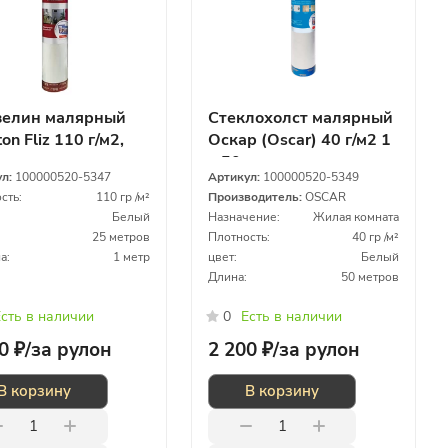
елин малярный
Стеклохолст малярный
on Fliz 110 г/м2,
Оскар (Oscar) 40 г/м2 1
 м
х 50 м
ул:
100000520-5347
Артикул:
100000520-5349
сть:
110 гр /м²
Производитель:
OSCAR
Белый
Назначение:
Жилая комната
25 метров
Плотность:
40 гр /м²
а:
1 метр
цвет:
Белый
Длина:
50 метров
сть в наличии
0
Есть в наличии
0 ₽/
за рулон
2 200 ₽/
за рулон
В корзину
В корзину