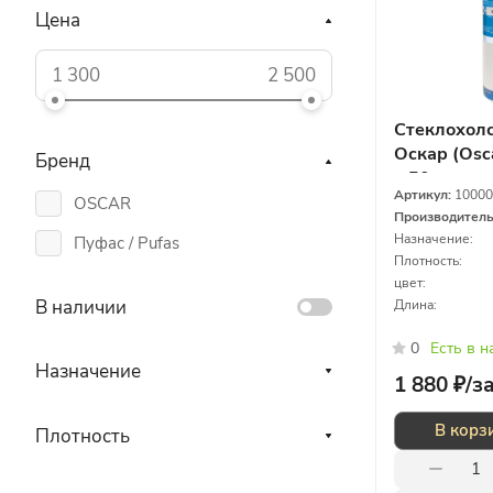
Цена
Стеклохол
Оскар (Osca
Бренд
х 50 м
Артикул:
10000
OSCAR
Производител
Назначение:
Пуфас / Pufas
Плотность:
цвет:
В наличии
Длина:
0
Есть в 
Назначение
1 880 ₽/
з
В корз
Плотность