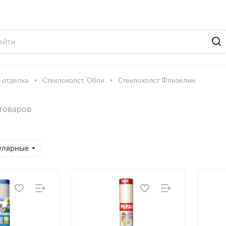
 отделка
Стеклохолст, Обои
Стеклохолст Флизелин
 товаров
улярные