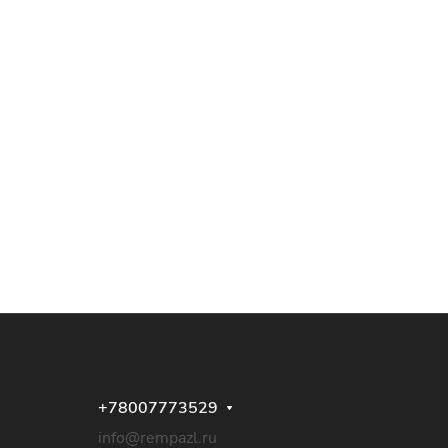
+78007773529
info@rempazl.ru