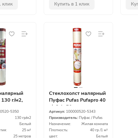
1 клик
Купить в 1 клик
Куп
малярный
Стеклохолст малярный
 130 г/м2,
Пуфас Pufas Pufapro 40
г/м2 1х50м
0520-5350
Артикул:
100000520-5343
130 гр/м2
Производитель:
Пуфас / Pufas
Белый
Назначение:
Жилая комната
тия:
25 м²
Плотность:
40 гр /1 м²
25 метров
цвет:
Белый