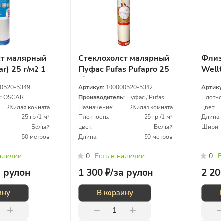
ст малярный
Стеклохолст малярный
Флиз
r) 25 г/м2 1
Пуфас Pufas Pufapro 25
Wellt
г/м2 1х50м
1х25
0520-5349
Артикул:
100000520-5342
Артик
ь:
OSCAR
Производитель:
Пуфас / Pufas
Плотно
Жилая комната
Назначение:
Жилая комната
цвет:
25 гр /1 м²
Плотность:
25 гр /1 м²
Длина:
Белый
цвет:
Белый
Ширин
50 метров
Длина:
50 метров
наличии
0
Есть в наличии
0
Е
а рулон
1 300 ₽/
за рулон
2 20
ину
В корзину