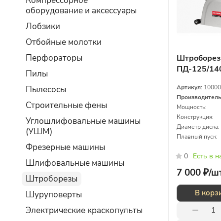
Компрессорное
оборудование и аксессуары
Лобзики
Отбойные молотки
Перфораторы
Штроборез
ПД-125/14
Пилы
Артикул:
10000
Пылесосы
Производител
Строительные фены
Мощность:
Конструкция:
Углошлифовальные машины
Диаметр диска:
(УШМ)
Плавный пуск:
Фрезерные машины
0
Есть в 
Шлифовальные машины
7 000 ₽/
ш
Штроборезы
В корз
Шуруповерты
Электрические краскопульты