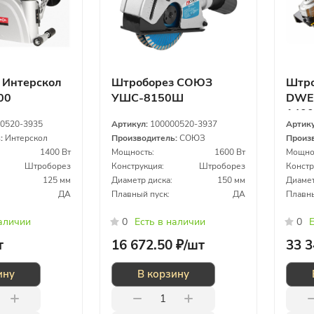
 Интерскол
Штроборез СОЮЗ
Штро
00
УШС-8150Ш
DWE4
1400
0520-3935
Артикул:
100000520-3937
Артик
ь:
Интерскол
Производитель:
СОЮЗ
Произ
1400 Вт
Мощность:
1600 Вт
Мощно
Штроборез
Конструкция:
Штроборез
Констр
125 мм
Диаметр диска:
150 мм
Диамет
ДА
Плавный пуск:
ДА
Плавны
наличии
0
Есть в наличии
0
Е
т
16 672.50 ₽/
шт
33 3
ину
В корзину