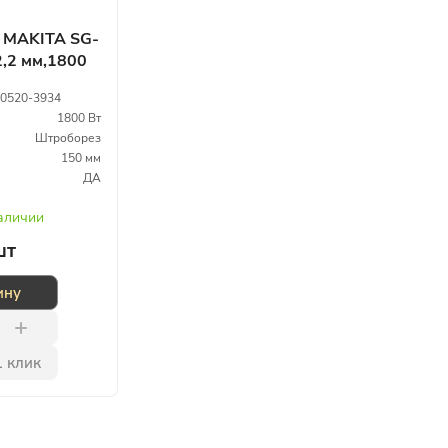
 MAKITA SG-
,2 мм,1800
0520-3934
1800 Вт
Штроборез
150 мм
ДА
наличии
шт
ину
1 клик