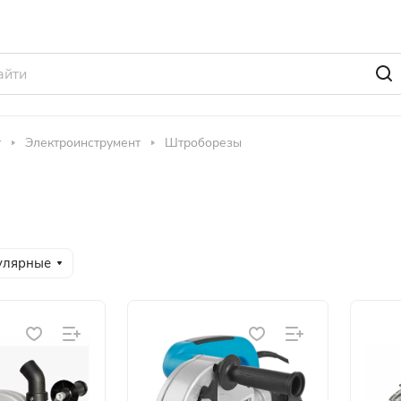
т
Электроинструмент
Штроборезы
улярные