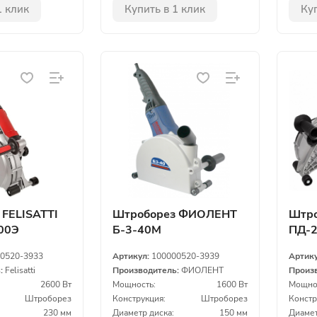
1 клик
Купить в 1 клик
Куп
 FELISATTI
Штроборез ФИОЛЕНТ
Штро
00Э
Б-3-40М
ПД-2
0520-3933
Артикул:
100000520-3939
Артик
ь:
Felisatti
Производитель:
ФИОЛЕНТ
Произ
2600 Вт
Мощность:
1600 Вт
Мощно
Штроборез
Конструкция:
Штроборез
Констр
230 мм
Диаметр диска:
150 мм
Диамет