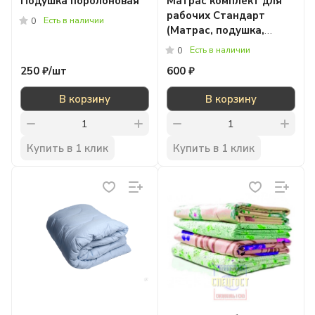
Подушка поролоновая
Матрас комплект для
рабочих Стандарт
Есть в наличии
0
(Матрас, подушка,
одеяло)
Есть в наличии
0
250 ₽/
шт
600 ₽
В корзину
В корзину
Купить в 1 клик
Купить в 1 клик