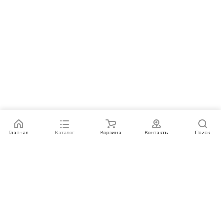
Главная
Каталог
Корзина
Контакты
Поиск
Каталог
Бренды
Условия оплаты
Условия доставки
Контакты