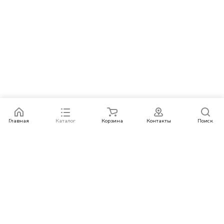
Главная
Каталог
Корзина
Контакты
Поиск
Каталог
Бренды
Условия оплаты
Условия доставки
Контакты