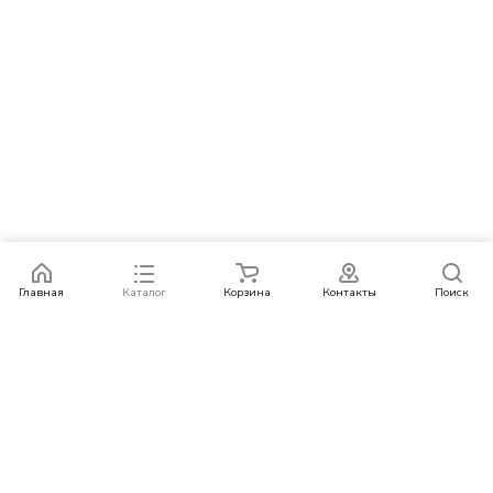
Главная
Каталог
Корзина
Контакты
Поиск
Каталог
Бренды
Условия оплаты
Условия доставки
Контакты