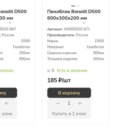
onolit D500
Пеноблок Bonolit D500
00 мм
600х300х200 мм
атный
газосиликатный
0520-667
Артикул:
100000520-671
ь:
Россия
Производитель:
Россия
D500
Марка:
D500
Газобетон
Материал:
Газобетон
я:
250мм
Ширина изделия:
300мм
ия:
400мм
Толщина изделия:
200мм
наличии
0
Есть в наличии
185 ₽/
шт
ину
В корзину
1 клик
Купить в 1 клик