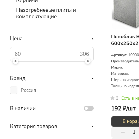
Кирпичи
Пазогребневые плиты и
комплектующие
Пеноблок B
Цена
600х250х2
газосилик
Артикул:
10000
Производител
Марка:
Материал:
Бренд
Ширина издели
Толщина издел
Россия
0
Есть в 
192 ₽/
шт
В наличии
В корз
Категория товаров