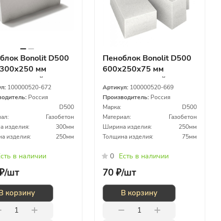
блок Bonolit D500
Пеноблок Bonolit D500
300х250 мм
600х250х75 мм
силикатный
газосиликатный
ул:
100000520-672
Артикул:
100000520-669
водитель:
Россия
Производитель:
Россия
D500
Марка:
D500
ал:
Газобетон
Материал:
Газобетон
 изделия:
300мм
Ширина изделия:
250мм
а изделия:
250мм
Толщина изделия:
75мм
сть в наличии
0
Есть в наличии
₽/
шт
70 ₽/
шт
В корзину
В корзину