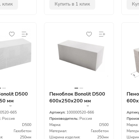
1 клик
Купить в 1 клик
Куп
onolit D500
Пеноблок Bonolit D500
Пено
50 мм
600х250х200 мм
600х
атный
газосиликатный
газо
0520-665
Артикул:
100000520-666
Артик
ь:
Россия
Производитель:
Россия
Произ
D500
Марка:
D500
Марка:
Газобетон
Материал:
Газобетон
Матери
я:
250мм
Ширина изделия:
250мм
Ширина