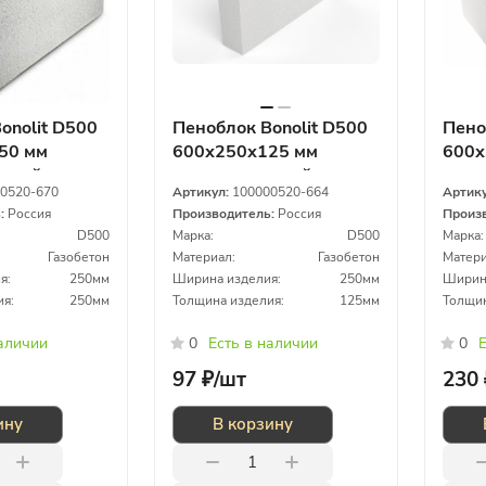
onolit D500
Пеноблок Bonolit D500
Пено
50 мм
600х250х125 мм
600х
атный
газосиликатный
газо
0520-670
Артикул:
100000520-664
Артик
ь:
Россия
Производитель:
Россия
Произ
D500
Марка:
D500
Марка:
Газобетон
Материал:
Газобетон
Матери
я:
250мм
Ширина изделия:
250мм
Ширина
ия:
250мм
Толщина изделия:
125мм
Толщин
наличии
0
Есть в наличии
0
Е
97 ₽/
шт
230 
ину
В корзину