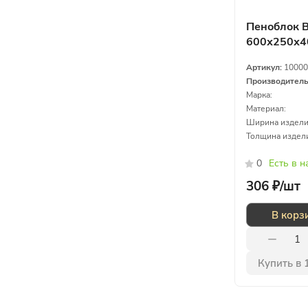
Пеноблок B
600х250х4
газосилик
Артикул:
10000
Производител
Марка:
Материал:
Ширина издели
Толщина издел
0
Есть в 
306 ₽/
шт
В корз
Купить в 