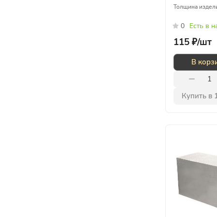
Толщина издел
0
Есть в 
115 ₽/
шт
В корз
Купить в 