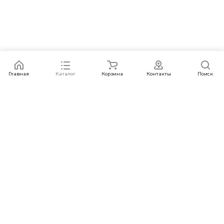
Главная
Каталог
Корзина
Контакты
Поиск
Каталог
Бренды
Условия оплаты
Условия доставки
Контакты
+78007773529
info@rempazl.ru
г. Москва, ул. Пушкина 19