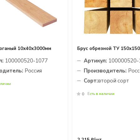
роганый 10х40х3000мм
Брус обрезной ТУ 150х15
л:
100000520-1077
Артикул:
100000520-
одитель:
Россия
Производитель:
Росс
Сорт:
второй сорт
аличии
Есть в наличии
0
2 215 ₽/
шт