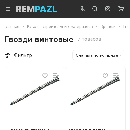
Главная
Каталог строительных материалов
Крепеж
Гво
Гвозди винтовые
7 товаров
Фильтр
Сначала популярные