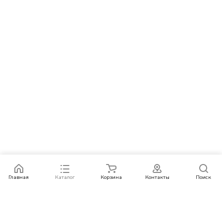
Главная
Каталог
Корзина
Контакты
Поиск
Каталог
Бренды
Условия оплаты
Условия доставки
Контакты