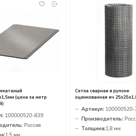
чекатаный
Сетка сварная в рулоне
1,5мм (цена за метр
оцинкованная яч 25х25х1,
й)
Артикул:
100000520-
л:
100000520-839
Производитель:
Росс
одитель:
Россия
Толщина:
1,8 мм
а:
1,5 мм