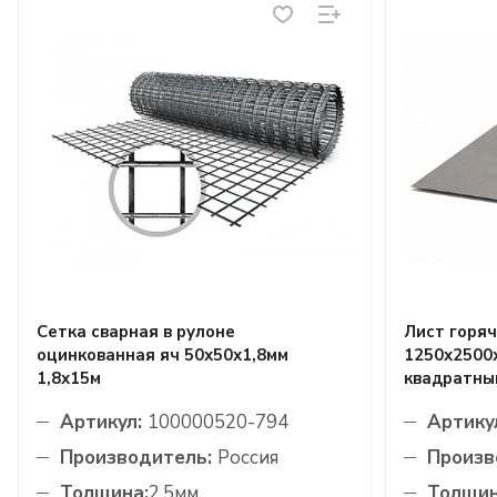
Сетка сварная в рулоне
Лист горя
оцинкованная яч 50х50х1,8мм
1250х2500х
1,8х15м
квадратны
Артикул:
100000520-794
Артику
Производитель:
Россия
Произв
Толщина:
2.5мм
Толщин