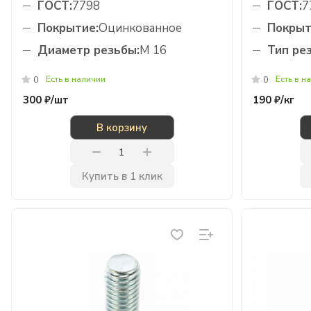
ГОСТ:
7798
ГОСТ:
7
Покрытие:
Оцинкованное
Покрыт
Диаметр резьбы:
М 16
Тип ре
Есть в наличии
Есть в н
0
0
300 ₽/
шт
190 ₽/
кг
В корзину
Купить в 1 клик