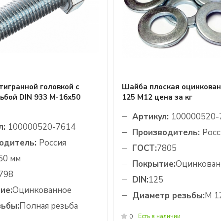
тигранной головкой с
Шайба плоская оцинкован
ьбой DIN 933 М-16х50
125 М12 цена за кг
Артикул:
100000520-
л:
100000520-7614
Производитель:
Росс
одитель:
Россия
ГОСТ:
7805
50 мм
Покрытие:
Оцинкован
798
DIN:
125
ие:
Оцинкованное
Диаметр резьбы:
М 1
зьбы:
Полная резьба
Есть в наличии
0