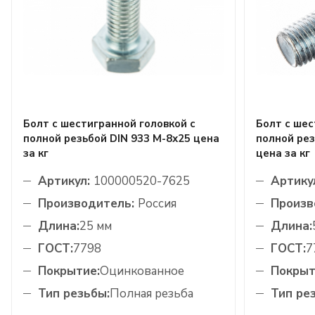
Болт с шестигранной головкой с
Болт с шес
полной резьбой DIN 933 М-8х25 цена
полной рез
за кг
цена за кг
Артикул:
100000520-7625
Артику
Производитель:
Россия
Произв
Длина:
25 мм
Длина:
ГОСТ:
7798
ГОСТ:
7
Покрытие:
Оцинкованное
Покрыт
Тип резьбы:
Полная резьба
Тип ре