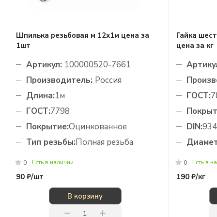
Шпилька резьбовая м 12х1м цена за
Гайка шест
1шт
цена за кг
Артикул:
100000520-7661
Артику
Производитель:
Россия
Произв
Длина:
1м
ГОСТ:
7
ГОСТ:
7798
Покрыт
Покрытие:
Оцинкованное
DIN:
934
Тип резьбы:
Полная резьба
Диамет
Есть в наличии
Есть в н
0
0
90 ₽/
шт
190 ₽/
кг
В корзину